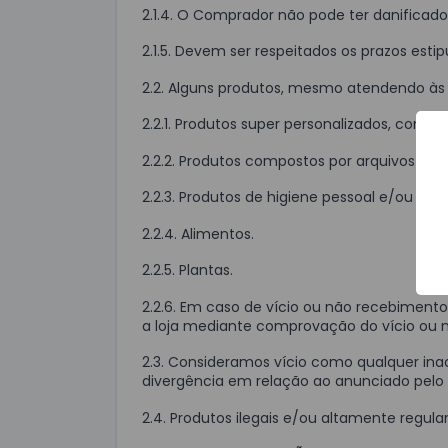
2.1.4. O Comprador não pode ter danificado
2.1.5. Devem ser respeitados os prazos estip
2.2. Alguns produtos, mesmo atendendo às c
2.2.1. Produtos super personalizados, como 
2.2.2. Produtos compostos por arquivos digit
2.2.3. Produtos de higiene pessoal e/ou ínti
2.2.4. Alimentos.
2.2.5. Plantas.
2.2.6. Em caso de vício ou não recebiment
a loja mediante comprovação do vício ou 
2.3. Consideramos vício como qualquer in
divergência em relação ao anunciado pelo
2.4. Produtos ilegais e/ou altamente regul