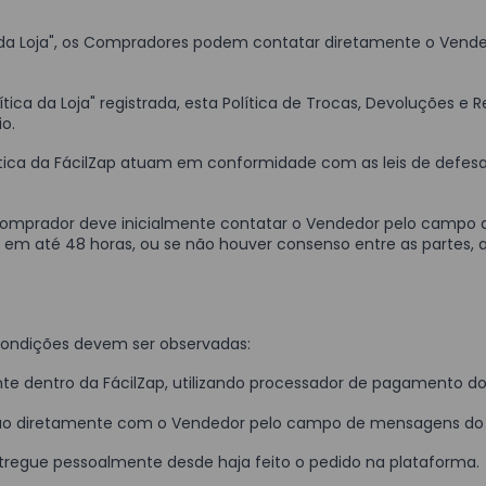
ica da Loja", os Compradores podem contatar diretamente o Vende
tica da Loja" registrada, esta Política de Trocas, Devoluções e
o.
Política da FácilZap atuam em conformidade com as leis de def
 Comprador deve inicialmente contatar o Vendedor pelo camp
m até 48 horas, ou se não houver consenso entre as partes, a Fá
s condições devem ser observadas:
nte dentro da FácilZap, utilizando processador de pagamento do 
ão diretamente com o Vendedor pelo campo de mensagens do pe
 entregue pessoalmente desde haja feito o pedido na plataforma.