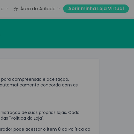
Abrir minha Loja Virtual
ta
Área do Afiliado
s
l para compreensão e aceitação,
ocê automaticamente concorda com as
istração de suas próprias lojas. Cada
as "Política da Loja".
prador pode acessar o item 8 da Política do