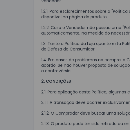
Vendedor.
1.2.1. Para esclarecimentos sobre a "Polít
disponível na página do produto.
1.2.2. Caso o Vendedor não possua uma "Polí
automaticamente, na medida do necessári
1.3. Tanto a Política da Loja quanto esta 
de Defesa do Consumidor.
1.4. Em casos de problemas na compra, o
acordo. Se não houver proposta de solução e
a controvérsia.
2. CONDIÇÕES
2.1. Para aplicação desta Política, alguma
2.1.1. A transação deve ocorrer exclusivame
2.1.2. O Comprador deve buscar uma soluç
2.1.3. O produto pode ter sido retirado ou