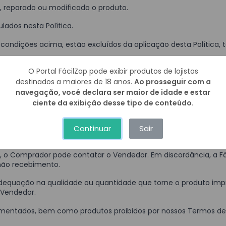
, reparado ou modificado o produto.
ulados nesta Política.
ondições acima, estão excluídos da aplicação desta Política, 
convites e lembrancinhas exclusivas.
O Portal FácilZap pode exibir produtos de lojistas
ais.
destinados a maiores de 18 anos.
Ao prosseguir com a
navegação, você declara ser maior de idade e estar
mos.
ciente da exibição desse tipo de conteúdo.
Continuar
Sair
o, o Comprador pode contatar o Vendedor. Em discordância, a Fá
não recebimento.
adequação na qualidade ou quantidade que torne o produto im
 Vendedor.
amentados, bem como produtos proibidos por nossos Termos de U