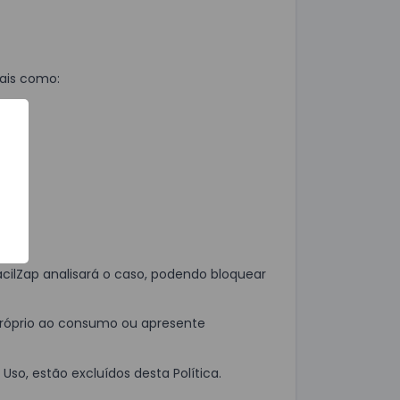
tais como:
cilZap analisará o caso, podendo bloquear
próprio ao consumo ou apresente
so, estão excluídos desta Política.