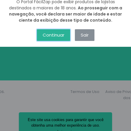
Voltar
O Portal FácilZap pode exibir produtos de lojistas
destinados a maiores de 18 anos.
Ao prosseguir com a
navegação, você declara ser maior de idade e estar
ciente da exibição desse tipo de conteúdo.
Continuar
Sair
os.
Termos de Uso
Aviso de Pri
dos 
Este site usa cookies para garantir que você
obtenha uma melhor experiência de uso.