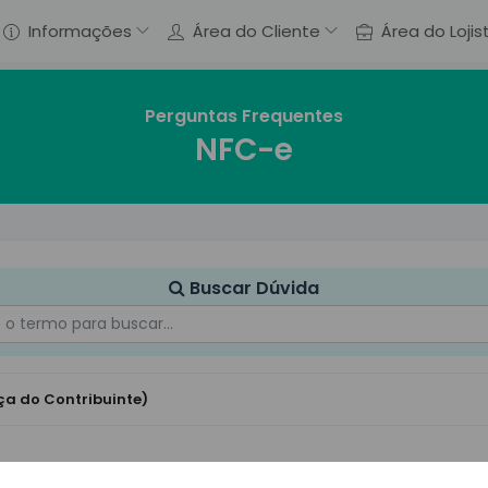
Informações
Área do Cliente
Área do Lojis
Perguntas Frequentes
NFC-e
Buscar Dúvida
a do Contribuinte)