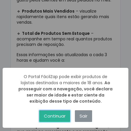
gasto pelos clientes em seus pedidos no mês.
🔹
Produtos Mais Vendidos
– visualize
rapidamente quais itens estão gerando mais
vendas.
🔹
Total de Produtos Sem Estoque
–
acompanhe em tempo real quantos produtos
precisam de reposição.
Essas informações são atualizadas a cada 3
horas e ajudam você a:
✅ Identificar oportunidades de aumentar o
O Portal FácilZap pode exibir produtos de
faturamento.
lojistas destinados a maiores de 18 anos.
Ao
✅ Planejar reposição de estoque com
prosseguir com a navegação, você declara
agilidade.
ser maior de idade e estar ciente da
exibição desse tipo de conteúdo.
✅ Tomar decisões baseadas em dados reais
do seu negócio.
Continuar
Sair
Com essa atualização, o lojista FácilZap passa
a ter um
painel de gestão mais inteligente
,